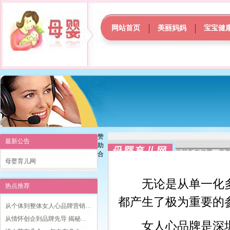
网站首页
美丽妈妈
宝宝健
赞
最新公告
助
当前所在位置：
首
合
母婴育儿网
无论是从单一化多
热点推荐
都产生了极为重要的
从个体到整体女人心品牌营销…
从情怀创企到品牌先导 揭秘…
女人心品牌是深圳