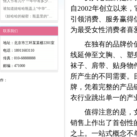
情人节有几个 一年中有多少…
自2002年创立以来
谁知道娃哈哈瓶盖上“中华”…
《娃哈哈的秘密：瓶盖里的“…
引领消费、服务赢得
为最受女性消费者喜
联系我们
在独有的品牌价值
地址：北京市三环某某楼2201室
电话：18911603110
线延伸至文胸、、塑
传真：010-68888888
袜子、肩带、贴身物
邮编：471000
所产生的不同需要。
作：
牌，凭着完整的产品
衣行业跳出单一的产
值得注意的是，女
销售上作出了首创性
之上。一站式概念不