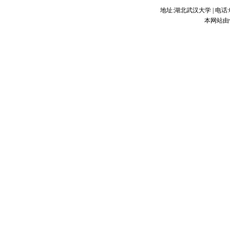
地址:湖北武汉大学 | 电话:027
本网站由